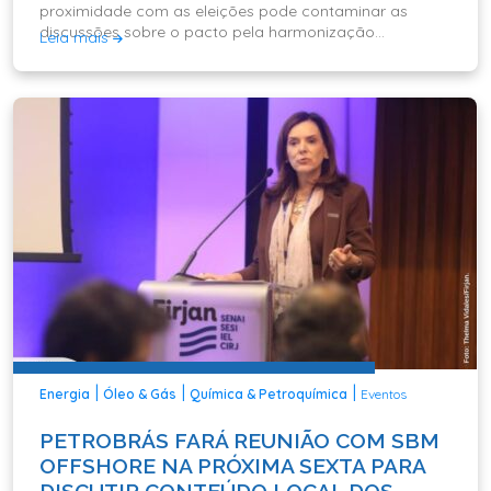
proximidade com as eleições pode contaminar as
discussões sobre o pacto pela harmonização
Leia mais
regulatória
|
|
|
Energia
Óleo & Gás
Química & Petroquímica
Eventos
PETROBRÁS FARÁ REUNIÃO COM SBM
OFFSHORE NA PRÓXIMA SEXTA PARA