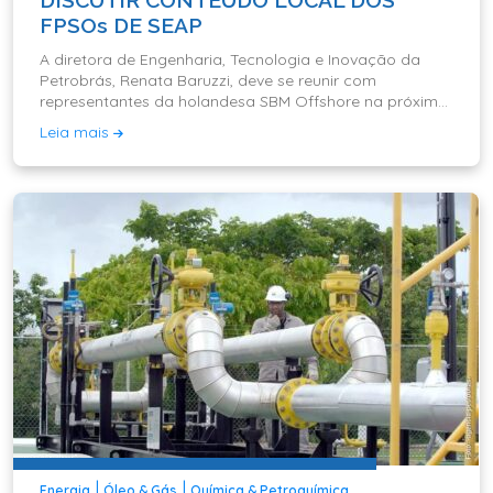
DISCUTIR CONTEÚDO LOCAL DOS
FPSOs DE SEAP
A diretora de Engenharia, Tecnologia e Inovação da
Petrobrás, Renata Baruzzi, deve se reunir com
representantes da holandesa SBM Offshore na próxima
sexta-feira (7)
Leia mais
|
|
Energia
Óleo & Gás
Química & Petroquímica