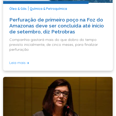
|
Óleo & Gás
Química & Petroquímica
Perfuração de primeiro poço na Foz do
Amazonas deve ser concluída até início
de setembro, diz Petrobras
Companhia gastará mais do que dobro do tempo
previsto inicialmente, de cinco meses, para finalizar
perfuração
Leia mais