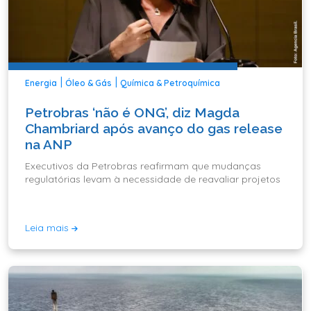
|
|
Energia
Óleo & Gás
Química & Petroquímica
Petrobras ‘não é ONG’, diz Magda
Chambriard após avanço do gas release
na ANP
Executivos da Petrobras reafirmam que mudanças
regulatórias levam à necessidade de reavaliar projetos
Leia mais