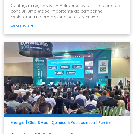
Contagem regressiva. A Petrobrás está muito perto de
concluir uma etapa importante da campanha
exploratória no promissor bloco FZA-M-059
Leia mais
|
|
|
Energia
Óleo & Gás
Química & Petroquímica
Eventos