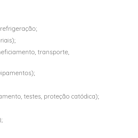
refrigeração;
iais);
ficiamento, transporte,
quipamentos);
amento, testes, proteção catódica);
;