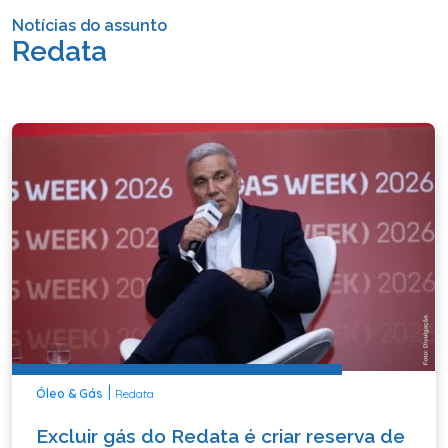
Notícias do assunto
Redata
|
Óleo & Gás
Redata
Excluir gás do Redata é criar reserva de