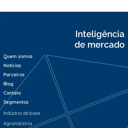
u
M
e
n
s
a
Inteligência
g
e
de mercado
m
*
Quem somos
Notícias
Parceiros
Blog
Contato
Segmentos
Indústria de base
Agroindústria