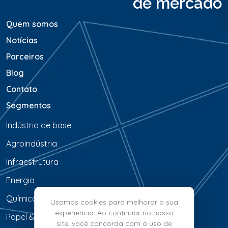
de mercado
m
*
Quem somos
Notícias
Parceiros
Blog
Contato
Segmentos
Indústria de base
Agroindústria
Infraestrutura
Energia
Química & Petroquímica
Usamos cookies para melhorar a sua
experiência. Ao continuar no nosso
Papel & Celulose
site, você concorda com o uso de