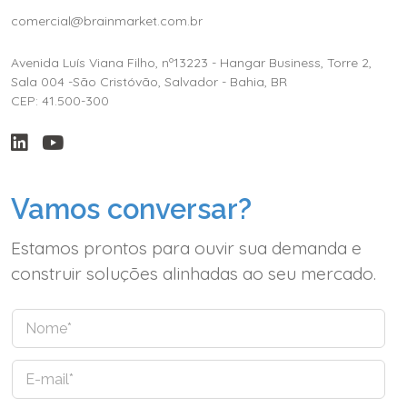
comercial@brainmarket.com.br
Avenida Luís Viana Filho, nº13223 - Hangar Business, Torre 2,
Sala 004 -São Cristóvão, Salvador - Bahia, BR
CEP: 41.500-300
Vamos conversar?
Estamos prontos para ouvir sua demanda e
construir soluções alinhadas ao seu mercado.
N
o
m
E
e
-
*