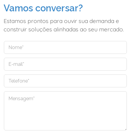
Vamos conversar?
Estamos prontos para ouvir sua demanda e
construir soluções alinhadas ao seu mercado.
N
o
m
E
e
-
*
m
T
a
e
i
l
l
C
e
*
o
f
m
o
e
n
n
e
t
*