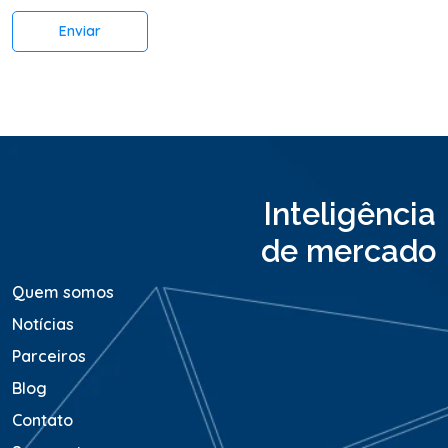
á
r
Enviar
i
o
o
u
M
e
n
s
a
Inteligência
g
e
de mercado
m
*
Quem somos
Notícias
Parceiros
Blog
Contato