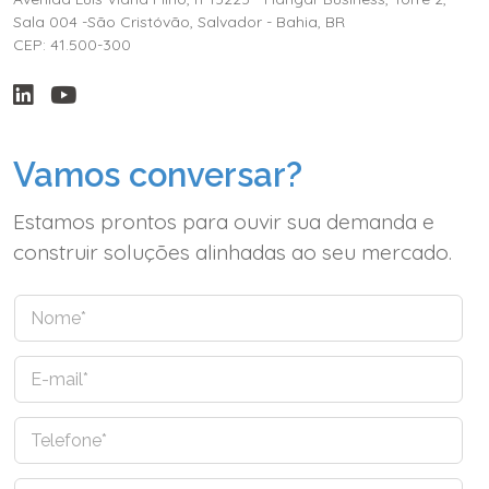
Sala 004 -São Cristóvão, Salvador - Bahia, BR
CEP: 41.500-300
Vamos conversar?
Estamos prontos para ouvir sua demanda e
construir soluções alinhadas ao seu mercado.
N
o
m
E
e
-
*
m
T
a
e
i