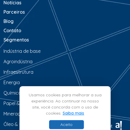
Notícias
Parceiros
Blog
Contato
Segmentos
Indústria de base
Agroindústria
Infraestrutura
Energia
Química & Petroquímica
Usamos cookies para melhorar a sua
experiência. Ao continuar no nosso
Papel & Celulose
site, você concorda com o uso de
cookies.
Saiba mais
Mineração & Siderurgia
Óleo & Gás
Aceito
© 2026 - BrainMarket