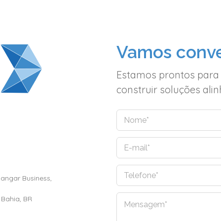
Vamos conve
Estamos prontos para
construir soluções al
N
o
m
E
e
-
*
m
Hangar Business,
T
a
e
i
l
l
 Bahia, BR
C
e
*
o
f