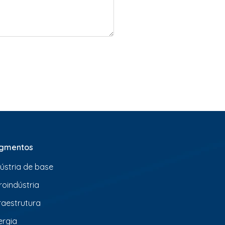
gmentos
dústria de base
roindústria
fraestrutura
ergia