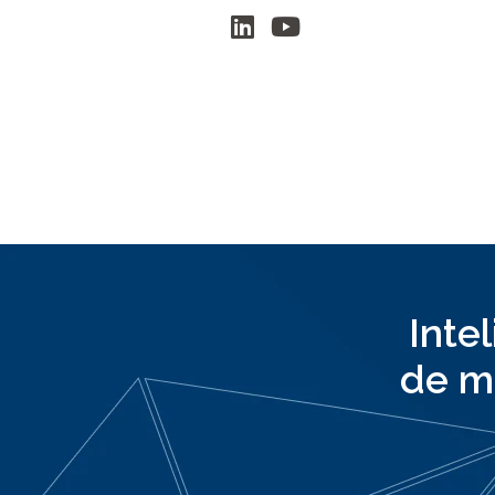
Inte
de m