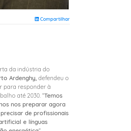
Compartilhar
ta da indústria do
to Ardenghy,
defendeu o
r para responder à
alho até 2030. “
Temos
mos nos preparar agora
precisar de profissionais
ificial e línguas
ção energética
“,