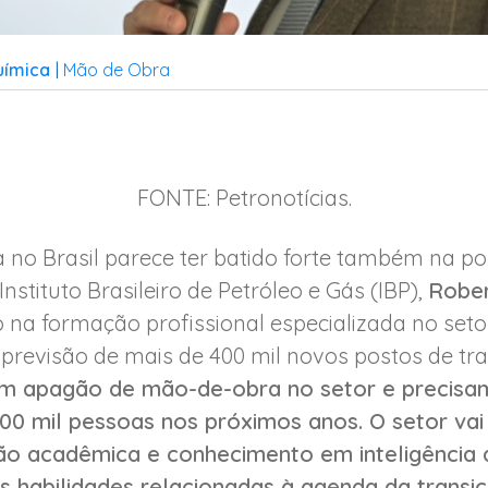
uímica
Mão de Obra
|
FONTE: Petronotícias.
no Brasil parece ter batido forte também na por
Instituto Brasileiro de Petróleo e Gás (IBP),
Rober
 na formação profissional especializada no seto
revisão de mais de 400 mil novos postos de trab
 um apagão de mão-de-obra no setor e precisa
00 mil pessoas nos próximos anos. O setor vai 
o acadêmica e conhecimento em inteligência art
as habilidades relacionadas à agenda da transi