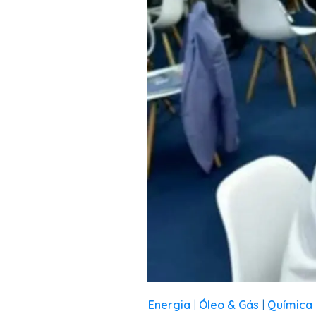
Energia
Óleo & Gás
Química 
|
|