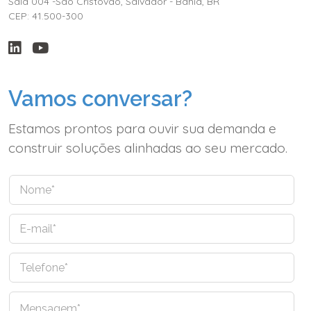
Sala 004 -São Cristóvão, Salvador - Bahia, BR
CEP: 41.500-300
Vamos conversar?
Estamos prontos para ouvir sua demanda e
construir soluções alinhadas ao seu mercado.
N
o
m
E
e
-
*
m
T
a
e
i
l
l