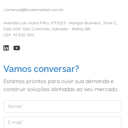
comercial@brainmarket.com.br
Avenida Luís Viana Filho, nº13223 - Hangar Business, Torre 2,
Sala 004 -São Cristóvão, Salvador - Bahia, BR
CEP: 41.500-300
Vamos conversar?
Estamos prontos para ouvir sua demanda e
construir soluções alinhadas ao seu mercado.
N
o
m
E
e