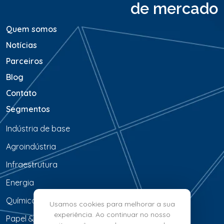
de mercado
m
*
Quem somos
Notícias
Parceiros
Blog
Contato
Segmentos
Indústria de base
Agroindústria
Infraestrutura
Energia
Química & Petroquímica
Usamos cookies para melhorar a sua
experiência. Ao continuar no nosso
Papel & Celulose