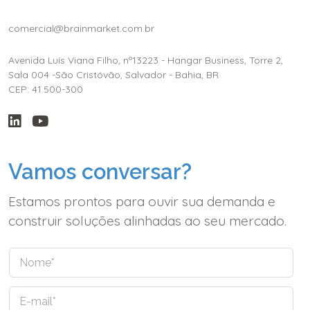
comercial@brainmarket.com.br
Avenida Luís Viana Filho, nº13223 - Hangar Business, Torre 2,
Sala 004 -São Cristóvão, Salvador - Bahia, BR
CEP: 41.500-300
Vamos conversar?
Estamos prontos para ouvir sua demanda e
construir soluções alinhadas ao seu mercado.
N
o
m
E
e