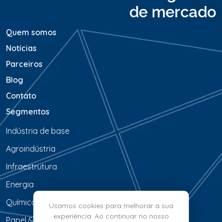
e
de mercado
m
*
Quem somos
Notícias
Parceiros
Blog
Contato
Segmentos
Indústria de base
Agroindústria
Infraestrutura
Energia
Química & Petroquímica
Usamos cookies para melhorar a sua
experiência. Ao continuar no nosso
Papel & Celulose