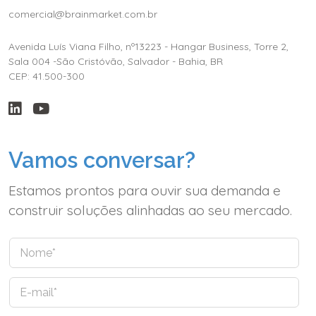
comercial@brainmarket.com.br
Avenida Luís Viana Filho, nº13223 - Hangar Business, Torre 2,
Sala 004 -São Cristóvão, Salvador - Bahia, BR
CEP: 41.500-300
Vamos conversar?
Estamos prontos para ouvir sua demanda e
construir soluções alinhadas ao seu mercado.
N
o
m
E
e
-
*