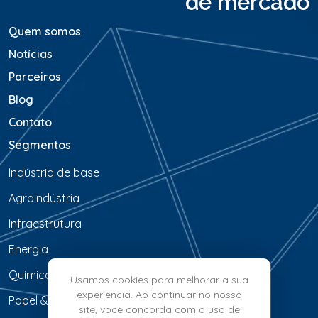
de mercado
*
Quem somos
Notícias
Parceiros
Blog
Contato
Segmentos
Indústria de base
Agroindústria
Infraestrutura
Energia
Química & Petroquímica
Usamos cookies para melhorar a sua
experiência. Ao continuar no nosso
Papel & Celulose
site, você concorda com o uso de