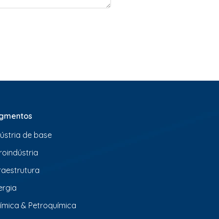
gmentos
dústria de base
roindústria
fraestrutura
ergia
ímica & Petroquímica