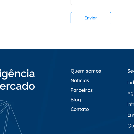
t
*
á
r
Enviar
i
o
o
u
M
e
n
s
a
ligência
Quem somos
Se
g
e
Notícias
In
ercado
m
*
Parceiros
Ag
Blog
In
Contato
En
Qu