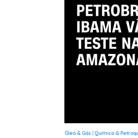
Óleo & Gás
Química & Petroq
|