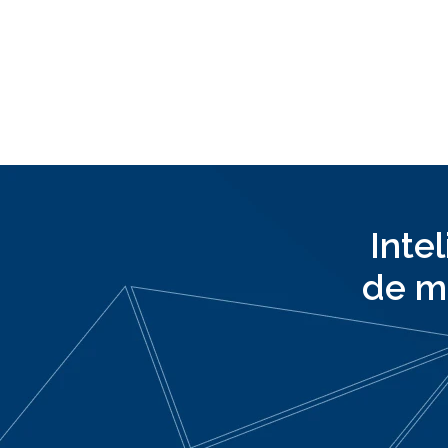
Inte
de m