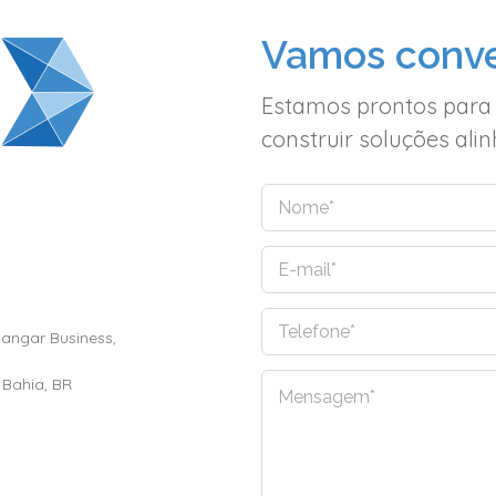
Vamos conve
Estamos prontos para
construir soluções al
N
o
m
E
e
-
*
m
Hangar Business,
T
a
e
i
l
l
 Bahia, BR
C
e
*
o
f
m
o
e
n
n
e