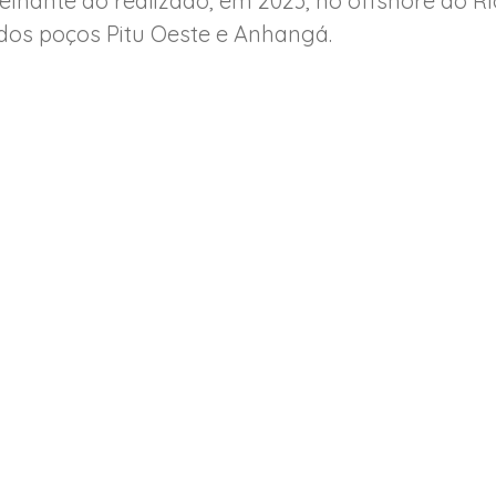
lhante ao realizado, em 2023, no offshore do Ri
 dos poços Pitu Oeste e Anhangá.