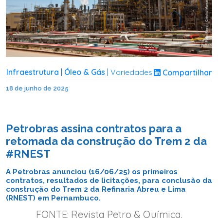
Infraestrutura
Óleo & Gás
Variedades
Compartilhar
|
|
18 de junho de 2025
Petrobras assina contratos para a
retomada da construção do Trem 2 da
#RNEST
A Petrobras anunciou (16/06/25) os primeiros
contratos, resultados de licitações, para conclusão da
construção do Trem 2 da Refinaria Abreu e Lima
(RNEST) em Pernambuco.
FONTE:
Revista Petro & Química.