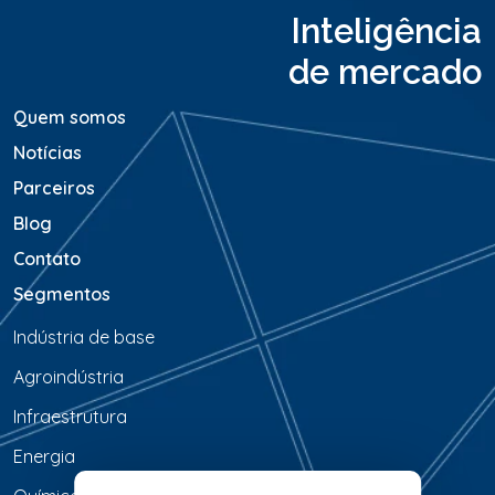
a
Inteligência
g
e
de mercado
m
*
Quem somos
Notícias
Parceiros
Blog
Contato
Segmentos
Indústria de base
Agroindústria
Infraestrutura
Energia