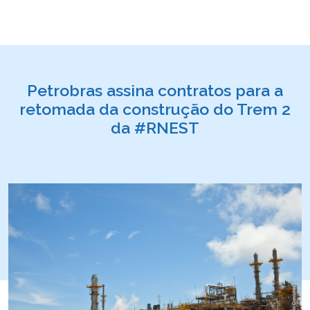
Petrobras assina contratos para a
retomada da construção do Trem 2
da #RNEST