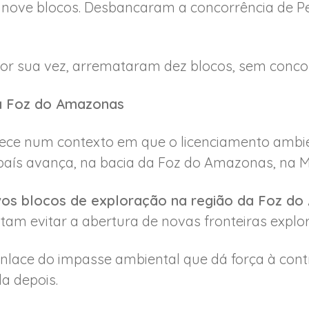
nove blocos. Desbancaram a concorrência de P
por sua vez, arremataram dez blocos, sem concor
a Foz do Amazonas
ntece num contexto em que o licenciamento ambie
o país avança, na bacia da Foz do Amazonas, na 
os blocos de exploração na região da Foz d
tam evitar a abertura de novas fronteiras explor
enlace do impasse ambiental que dá força à con
a depois.