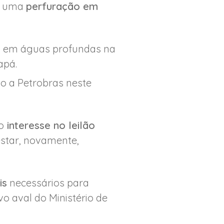
ra uma
perfuração em
os em águas profundas na
apá.
o a Petrobras neste
o
interesse no leilão
estar, novamente,
is
necessários para
vo aval do Ministério de