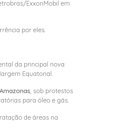
etrobras/ExxonMobil em
rência por eles.
ntal da principal nova
Margem Equatorial.
o Amazonas
, sob protestos
atórias para óleo e gás.
tratação de áreas na