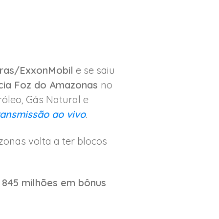
bras/ExxonMobil
e se saiu
Bacia Foz do Amazonas
no
óleo, Gás Natural e
ransmissão ao vivo
.
onas volta a ter blocos
 845 milhões em bônus