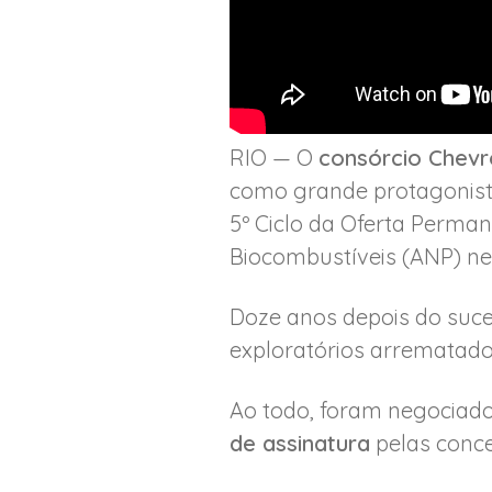
RIO — O
consórcio Chev
como grande protagonis
5º Ciclo da Oferta Perma
Biocombustíveis (ANP) nes
Doze anos depois do suce
exploratórios arrematado
Ao todo, foram negociado
de assinatura
pelas conce