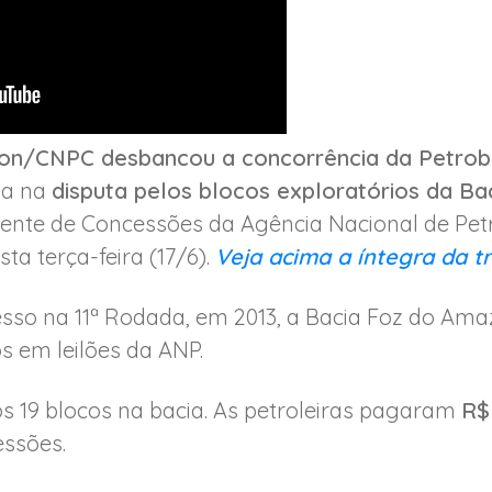
ron/CNPC desbancou a concorrência da Petro
ta na
disputa pelos blocos exploratórios da 
nente de Concessões da Agência Nacional de Petr
ta terça-feira (17/6).
Veja acima a íntegra da t
sso na 11ª Rodada, em 2013, a Bacia Foz do Amaz
s em leilões da ANP.
s 19 blocos na bacia. As petroleiras pagaram
R$
ssões.