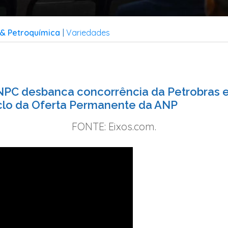
& Petroquímica
Variedades
|
PC desbanca concorrência da Petrobras 
clo da Oferta Permanente da ANP
FONTE: Eixos.com.