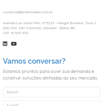
comercial@brainmarket.com.br
Avenida Luís Viana Filho, nº13223 - Hangar Business, Torre 2,
Sala 004 -São Cristóvão, Salvador - Bahia, BR
CEP: 41.500-300
Vamos conversar?
Estamos prontos para ouvir sua demanda e
construir soluções alinhadas ao seu mercado.
N
o
m