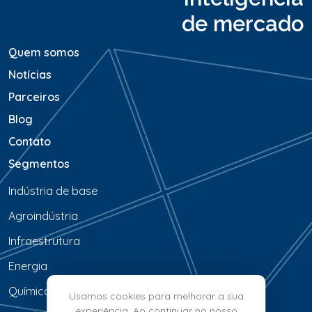
e
de mercado
m
*
Quem somos
Notícias
Parceiros
Blog
Contato
Segmentos
Indústria de base
Agroindústria
Infraestrutura
Energia
Química & Petroquímica
Usamos cookies para melhorar a sua
experiência. Ao continuar no nosso