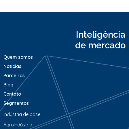
u
M
e
n
s
a
Inteligência
g
e
de mercado
m
*
Quem somos
Notícias
Parceiros
Blog
Contato
Segmentos
Indústria de base
Agroindústria