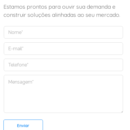
Estamos prontos para ouvir sua demanda e
construir soluções alinhadas ao seu mercado.
N
o
m
E
e
-
*
m
T
a
e
i
l
l
C
e
*
o
f
m
o
e
n
n
e
t
*
á
r
Enviar
i