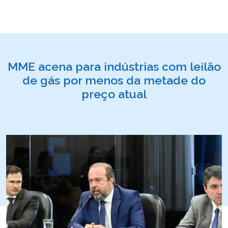
MME acena para indústrias com leilão
de gás por menos da metade do
preço atual