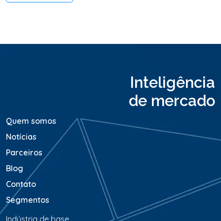
o
o
u
M
e
n
s
a
Inteligência
g
e
de mercado
m
*
Quem somos
Notícias
Parceiros
Blog
Contato
Segmentos
Indústria de base