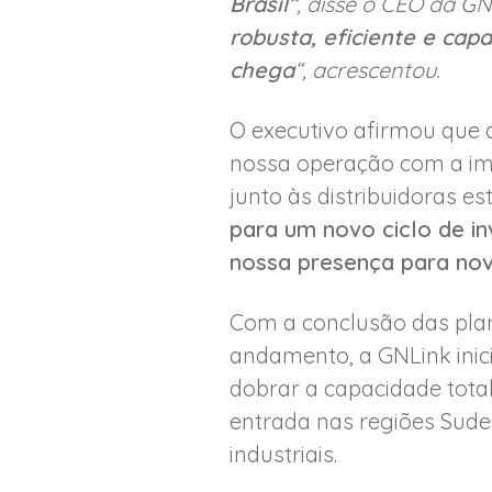
Brasil”
, disse o CEO da G
robusta, eficiente e cap
chega
“, acrescentou.
O executivo afirmou que 
nossa operação com a imp
junto às distribuidoras es
para um novo ciclo de i
nossa presença para nov
Com a conclusão das plan
andamento, a GNLink inici
dobrar a capacidade tota
entrada nas regiões Sude
industriais.