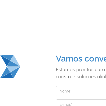
Vamos conve
Estamos prontos para
construir soluções al
N
o
m