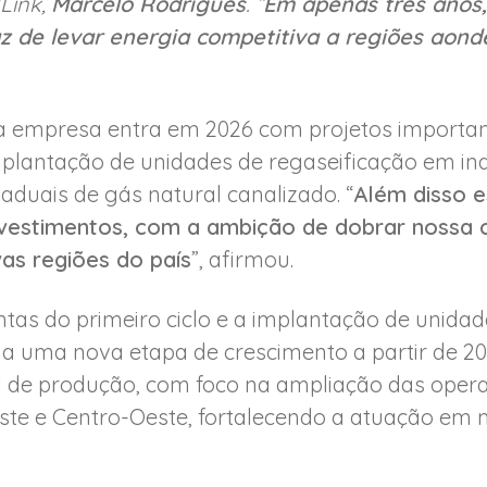
NLink,
Marcelo Rodrigues
. “
Em apenas três anos
az de levar energia competitiva a regiões aond
a empresa entra em 2026 com projetos importan
lantação de unidades de regaseificação em indú
taduais de gás natural canalizado. “
Além disso 
nvestimentos, com a ambição de dobrar nossa 
as regiões do país
”, afirmou.
tas do primeiro ciclo e a implantação de unida
a uma nova etapa de crescimento a partir de 20
l de produção, com foco na ampliação das oper
ste e Centro-Oeste, fortalecendo a atuação em m