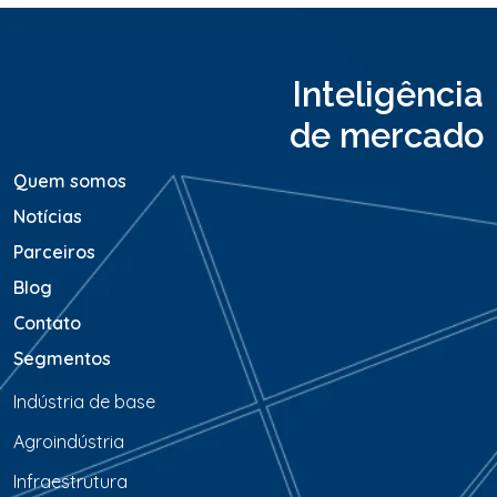
e
n
s
a
Inteligência
g
e
de mercado
m
*
Quem somos
Notícias
Parceiros
Blog
Contato
Segmentos
Indústria de base
Agroindústria
Infraestrutura