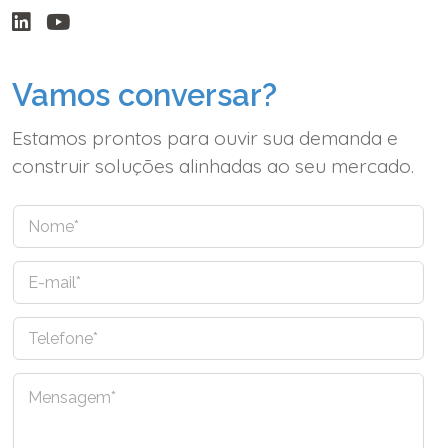
Vamos conversar?
Estamos prontos para ouvir sua demanda e
construir soluções alinhadas ao seu mercado.
N
o
m
E
e
-
*
m
T
a
e
i
l
l
C
e
*
o
f
m
o