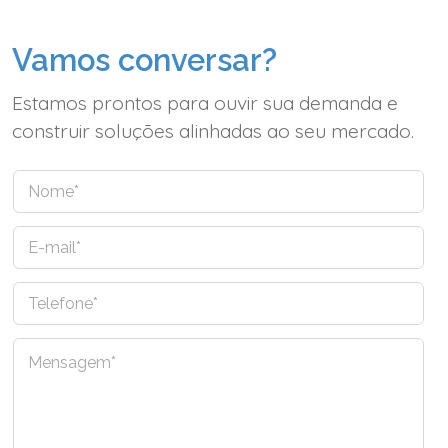
Vamos conversar?
Estamos prontos para ouvir sua demanda e
construir soluções alinhadas ao seu mercado.
N
o
m
E
e
-
*
m
T
a
e
i
l
l
C
e
*
o
f
m
o
e
n
n
e