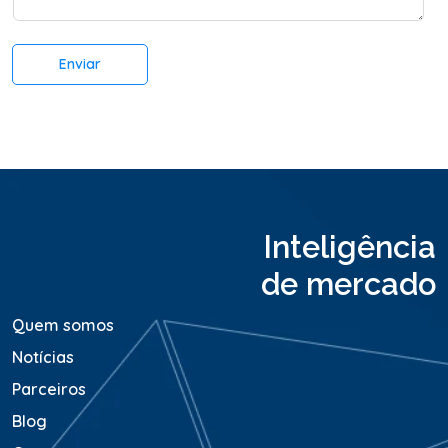
t
*
á
r
Enviar
i
o
o
u
M
e
n
s
a
Inteligência
g
e
de mercado
m
*
Quem somos
Notícias
Parceiros
Blog