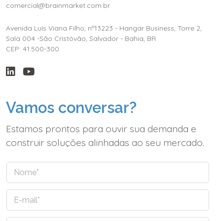
comercial@brainmarket.com.br
Avenida Luís Viana Filho, nº13223 - Hangar Business, Torre 2,
Sala 004 -São Cristóvão, Salvador - Bahia, BR
CEP: 41.500-300
Vamos conversar?
Estamos prontos para ouvir sua demanda e
construir soluções alinhadas ao seu mercado.
N
o
m
E
e
-
*