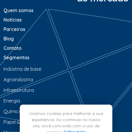
*
Quem somos
Notícias
Parceiros
Blog
Contato
Segmentos
Indústria de base
Agroindústria
Infraestrutura
Energia
Química & Petroquímica
Usamos cookies para melhorar a sua
experiência. Ao continuar no nosso
Papel & Celulose
site, você concorda com o uso de