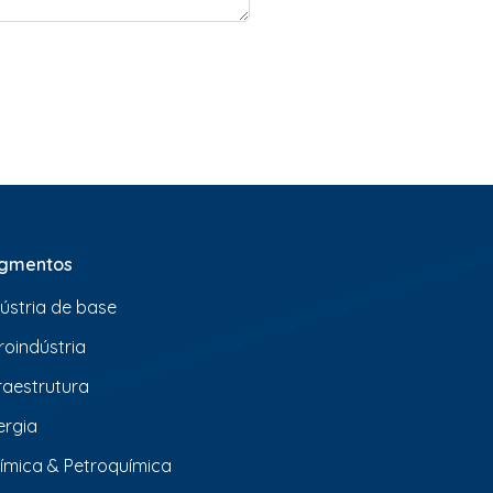
gmentos
dústria de base
roindústria
fraestrutura
ergia
ímica & Petroquímica