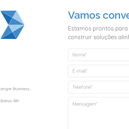
Vamos conve
Estamos prontos para
construir soluções al
N
o
m
E
e
-
*
m
Hangar Business,
T
a
e
i
l
l
 Bahia, BR
C
e
*
o
f
m
o
e
n
n
e