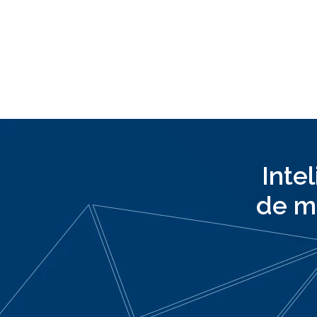
Inte
de m