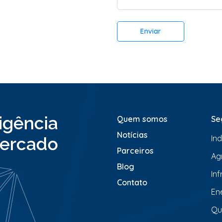
t
*
á
r
Enviar
i
o
o
u
M
e
n
s
a
ligência
Quem somos
Se
g
e
Notícias
In
ercado
m
*
Parceiros
Ag
Blog
In
Contato
En
Qu