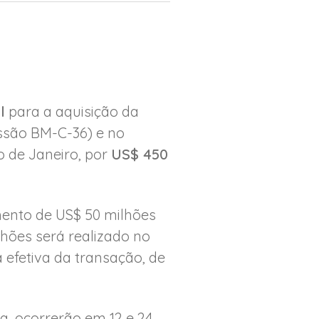
l
para a aquisição da
ssão BM-C-36) e no
o de Janeiro, por
US$ 450
mento de US$ 50 milhões
hões será realizado no
 efetiva da transação, de
a, ocorrerão em 12 e 24