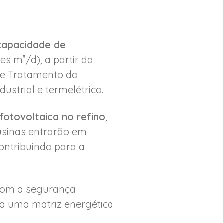
capacidade de
es m³/d), a partir da
de Tratamento do
strial e termelétrico.
 fotovoltaica no refino
,
usinas entrarão em
ontribuindo para a
 com a segurança
ara uma matriz energética