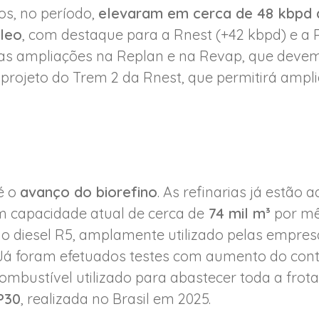
s, no período,
elevaram em cerca de 48 kbpd 
leo
, com destaque para a Rnest (+42 kbpd) e a 
vas ampliações na Replan e na Revap, que deve
projeto do Trem 2 da Rnest, que permitirá ampl
 é o
avanço do biorefino
. As refinarias já estão
m capacidade atual de cerca de
74 mil m³
por mê
 o diesel R5, amplamente utilizado pelas empres
 Já foram efetuados testes com aumento do cont
combustível utilizado para abastecer toda a frot
P30
, realizada no Brasil em 2025.