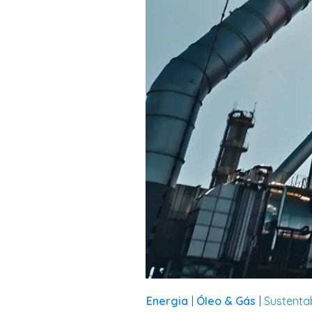
Energia
Óleo & Gás
Sustenta
|
|