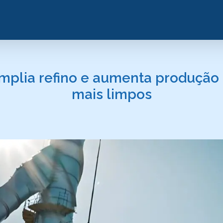
 amplia refino e aumenta produção
mais limpos