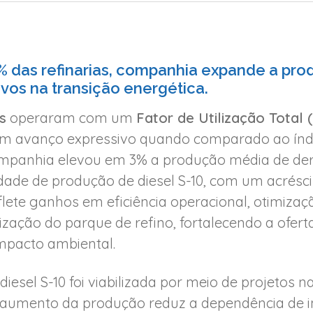
das refinarias, companhia expande a pro
ivos na transição energética.
s
operaram com um
Fator de Utilização Total
um avanço expressivo quando comparado ao índ
companhia elevou em 3% a produção média de de
ade de produção de diesel S-10, com um acréscim
eflete ganhos em eficiência operacional, otimizaç
ação do parque de refino, fortalecendo a oferta
mpacto ambiental.
iesel S-10 foi viabilizada por meio de projetos n
 aumento da produção reduz a dependência de i