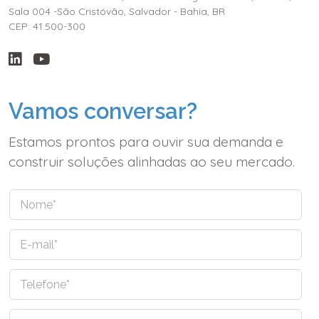
Sala 004 -São Cristóvão, Salvador - Bahia, BR
CEP: 41.500-300
Vamos conversar?
Estamos prontos para ouvir sua demanda e
construir soluções alinhadas ao seu mercado.
N
o
m
E
e
-
*
m
T
a
e
i
l
l