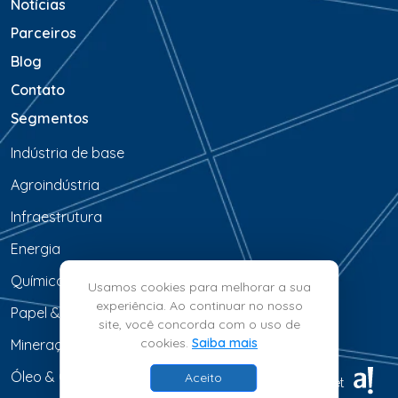
Notícias
Parceiros
Blog
Contato
Segmentos
Indústria de base
Agroindústria
Infraestrutura
Energia
Química & Petroquímica
Usamos cookies para melhorar a sua
experiência. Ao continuar no nosso
Papel & Celulose
site, você concorda com o uso de
cookies.
Saiba mais
Mineração & Siderurgia
Óleo & Gás
Aceito
© 2026 - BrainMarket