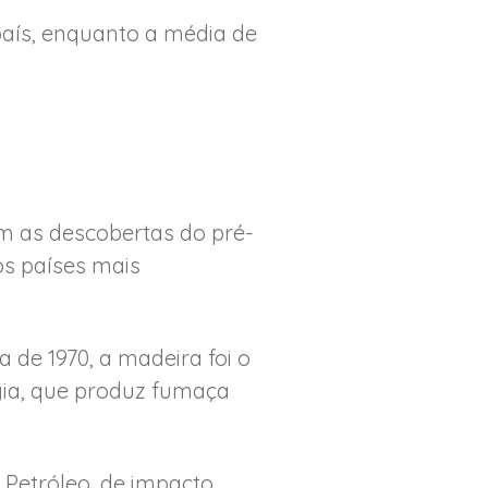
país, enquanto a média de
om as descobertas do pré-
os países mais
 de 1970, a madeira foi o
gia, que produz fumaça
 Petróleo, de impacto