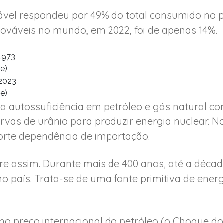
ável respondeu por 49% do total consumido no 
ováveis no mundo, em 2022, foi de apenas 14%.
e)
e)
 a autossuficiência em petróleo e gás natural c
ervas de urânio para produzir energia nuclear. N
forte dependência de importação.
re assim. Durante mais de 400 anos, até a década
o país. Trata-se de uma fonte primitiva de ener
 no preço internacional do petróleo (o Choque do