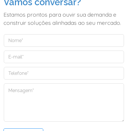
Vamos conversar?
Estamos prontos para ouvir sua demanda e
construir soluções alinhadas ao seu mercado.
N
o
m
E
e
-
*
m
T
a
e
i
l
l
C
e
*
o
f
m
o
e
n
n
e
t
*
á
r