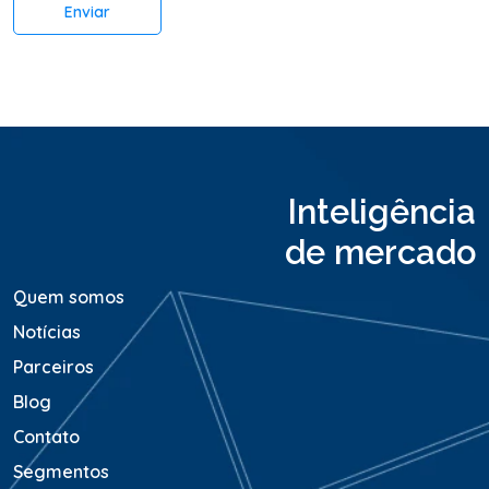
Enviar
i
o
o
u
M
e
n
s
a
Inteligência
g
e
de mercado
m
*
Quem somos
Notícias
Parceiros
Blog
Contato
Segmentos