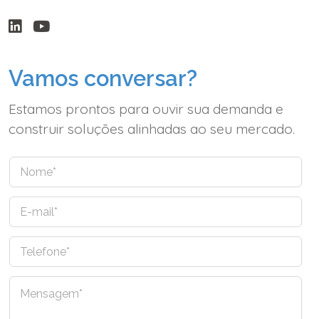
Vamos conversar?
Estamos prontos para ouvir sua demanda e
construir soluções alinhadas ao seu mercado.
N
o
m
E
e
-
*
m
T
a
e
i
l
l
C
e
*
o
f