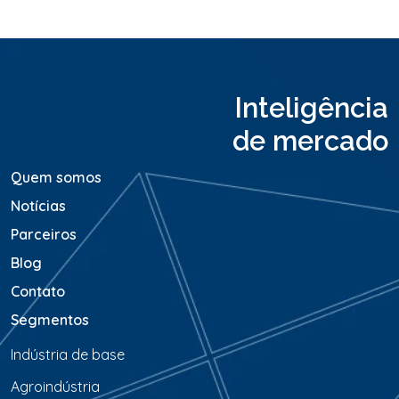
u
M
e
n
s
a
Inteligência
g
e
de mercado
m
*
Quem somos
Notícias
Parceiros
Blog
Contato
Segmentos
Indústria de base
Agroindústria