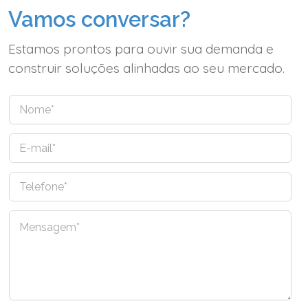
Vamos conversar?
Estamos prontos para ouvir sua demanda e
construir soluções alinhadas ao seu mercado.
N
o
m
E
e
-
*
m
T
a
e
i
l
l
C
e
*
o
f
m
o
e
n
n
e
t
*