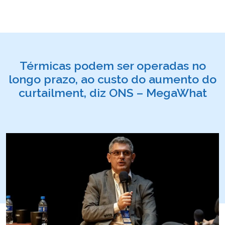
Térmicas podem ser operadas no
longo prazo, ao custo do aumento do
curtailment, diz ONS – MegaWhat