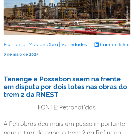
Economia
Mão de Obra
Variedades
Compartilhar
|
|
6 de maio de 2025
Tenenge e Possebon saem na frente
em disputa por dois lotes nas obras do
trem 2 da RNEST
FONTE: Petronotícias.
A Petrobras deu mais um passo importante
para a tirar do papel o trem 2 da Refinaria