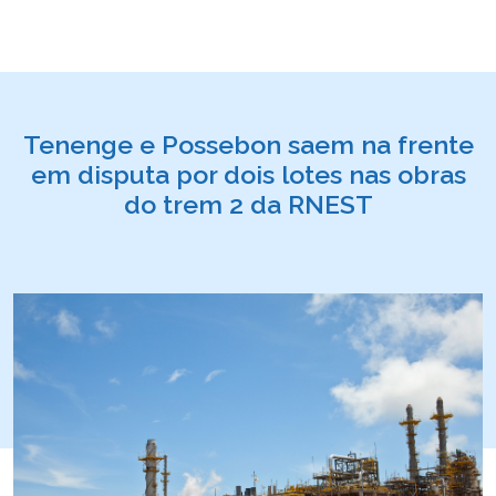
Tenenge e Possebon saem na frente
em disputa por dois lotes nas obras
do trem 2 da RNEST