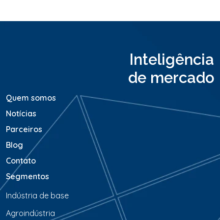
u
M
e
n
s
a
Inteligência
g
e
de mercado
m
*
Quem somos
Notícias
Parceiros
Blog
Contato
Segmentos
Indústria de base
Agroindústria