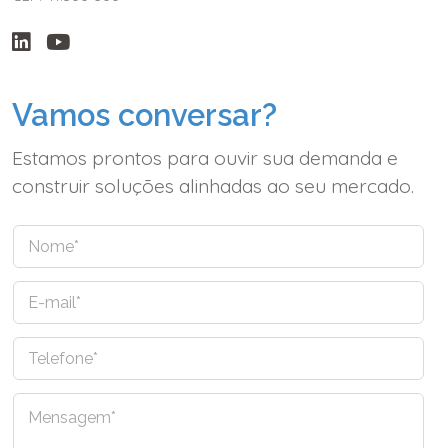
Vamos conversar?
Estamos prontos para ouvir sua demanda e
construir soluções alinhadas ao seu mercado.
N
o
m
E
e
-
*
m
T
a
e
i
l
l
C
e
*
o
f