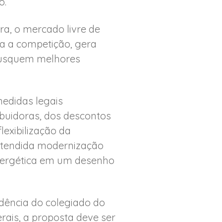
o.
ira, o mercado livre de
ta a competição, gera
busquem melhores
edidas legais
buidoras, dos descontos
lexibilização da
retendida modernização
energética em um desenho
dência do colegiado do
ais, a proposta deve ser