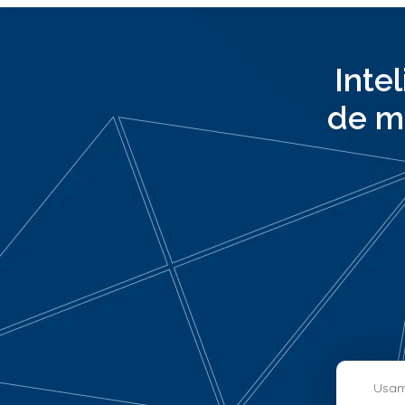
Inte
de m
Usamo