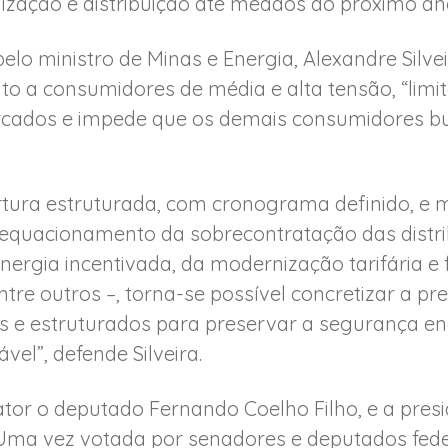
lização e distribuição até meados do próximo an
pelo ministro de Minas e Energia, Alexandre Silve
ito a consumidores de média e alta tensão, “limi
rcados e impede que os demais consumidores 
tura estruturada, com cronograma definido, e m
quacionamento da sobrecontratação das distri
nergia incentivada, da modernização tarifária e f
tre outros –, torna-se possível concretizar a p
aros e estruturados para preservar a segurança 
vel”, defende Silveira.
tor o deputado Fernando Coelho Filho, e a presi
ma vez votada por senadores e deputados feder