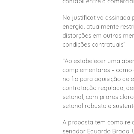
contábil entre a comercia
Na justificativa assinada 
energia, atualmente restr
distorções em outros me
condições contratuais”.
“Ao estabelecer uma aber
complementares – como e
no fio para aquisição de e
contratação regulada, den
setorial, com pilares cl
setorial robusto e sustentá
A proposta tem como rela
senador Eduardo Braga. U