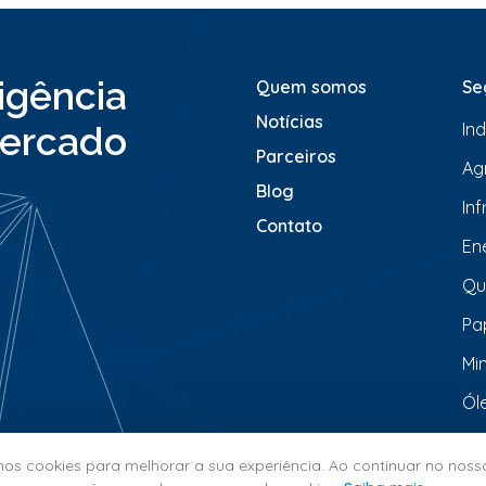
e
n
s
a
ligência
Quem somos
Se
g
e
Notícias
In
ercado
m
*
Parceiros
Ag
Blog
In
Contato
En
Qu
Pa
Mi
Ól
s cookies para melhorar a sua experiência. Ao continuar no nosso