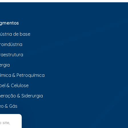
gmentos
dústria de base
roindústria
fraestrutura
ergia
ímica & Petroquímica
pel & Celulose
neração & Siderurgia
eo & Gás
 site,