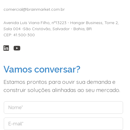
comercial@brainmarket.com.br
Avenida Luís Viana Filho, nº13223 - Hangar Business, Torre 2,
Sala 004 -São Cristóvão, Salvador - Bahia, BR
CEP: 41.500-300
Vamos conversar?
Estamos prontos para ouvir sua demanda e
construir soluções alinhadas ao seu mercado.
N
o
m
E
e