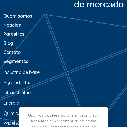
de mercado
m
*
Quem somos
Notícias
Parceiros
Blog
Contato
Segmentos
Indústria de base
Agroindústria
Infraestrutura
Energia
Química & Petroquímica
Usamos cookies para melhorar a sua
experiência. Ao continuar no nosso
Papel & Celulose