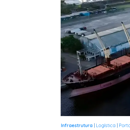
Infraestrutura
Logística
Port
|
|