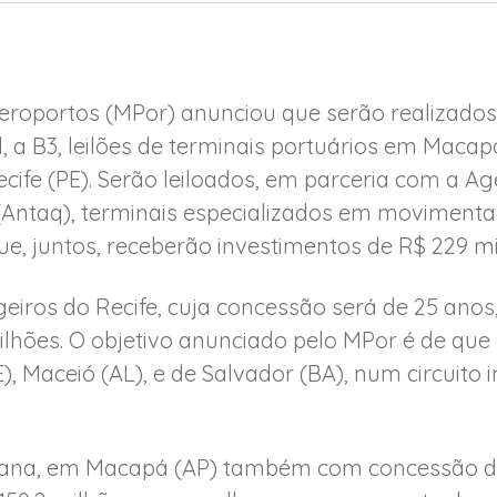
Aeroportos (MPor) anunciou que serão realizados 
l, a B3, leilões de terminais portuários em Maca
ecife (PE). Serão leiloados, em parceria com a A
(Antaq), terminais especializados em movimentaç
ue, juntos, receberão investimentos de R$ 229 mi
eiros do Recife, cuja concessão será de 25 anos,
ilhões. O objetivo anunciado pelo MPor é de que 
), Maceió (AL), e de Salvador (BA), num circuito 
tana, em Macapá (AP) também com concessão de 