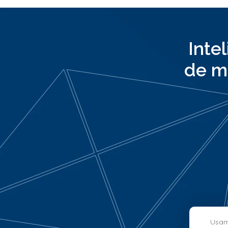
Inte
de m
Usamo