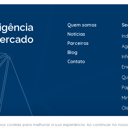
e
n
s
a
ligência
Quem somos
Se
g
e
Notícias
In
ercado
m
*
Parceiros
Ag
Blog
In
Contato
En
Qu
Pa
Mi
Ól
s cookies para melhorar a sua experiência. Ao continuar no nosso