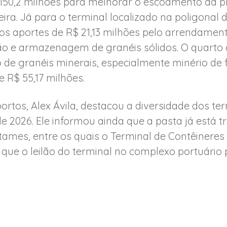
 150,2 milhões para melhorar o escoamento da 
ra. Já para o terminal localizado na poligonal 
os aportes de R$ 21,13 milhões pelo arrendament
 e armazenagem de granéis sólidos. O quarto da
de granéis minerais, especialmente minério de 
e R$ 55,17 milhões.
ortos, Alex Ávila, destacou a diversidade dos ter
 de 2026. Ele informou ainda que a pasta já está 
rtames, entre os quais o Terminal de Contêineres
e que o leilão do terminal no complexo portuário