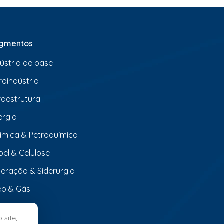
gmentos
dústria de base
roindústria
fraestrutura
ergia
ímica & Petroquímica
pel & Celulose
neração & Siderurgia
eo & Gás
 site,