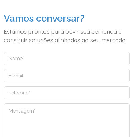
Vamos conversar?
Estamos prontos para ouvir sua demanda e
construir soluções alinhadas ao seu mercado.
N
o
m
E
e
-
*
m
T
a
e
i
l
l
C
e
*
o
f
m
o
e
n
n
e