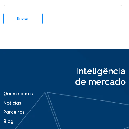
t
*
á
r
Enviar
i
o
o
u
M
e
n
s
a
Inteligência
g
e
de mercado
m
*
Quem somos
Notícias
Parceiros
Blog