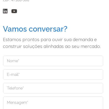
Vamos conversar?
Estamos prontos para ouvir sua demanda e
construir soluções alinhadas ao seu mercado.
N
o
m
E
e
-
*
m
T
a
e
i
l
l
C
e
*
o
f