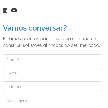
Vamos conversar?
Estamos prontos para ouvir sua demanda e
construir soluções alinhadas ao seu mercado.
N
o
m
E
e
-
*
m
T
a
e
i
l
l
C
e
*
o
f