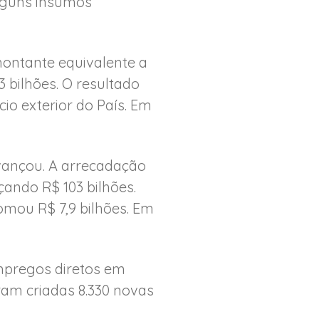
lguns insumos
montante equivalente a
3 bilhões. O resultado
io exterior do País. Em
vançou. A arrecadação
çando R$ 103 bilhões.
omou R$ 7,9 bilhões. Em
empregos diretos em
ram criadas 8.330 novas