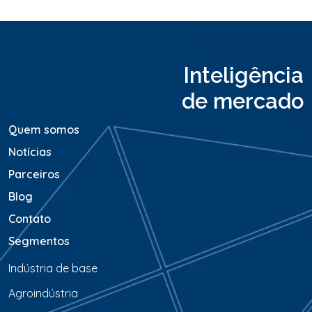
M
e
n
s
a
Inteligência
g
e
de mercado
m
*
Quem somos
Notícias
Parceiros
Blog
Contato
Segmentos
Indústria de base
Agroindústria