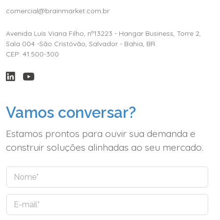
comercial@brainmarket.com.br
Avenida Luís Viana Filho, nº13223 - Hangar Business, Torre 2,
Sala 004 -São Cristóvão, Salvador - Bahia, BR
CEP: 41.500-300
Vamos conversar?
Estamos prontos para ouvir sua demanda e
construir soluções alinhadas ao seu mercado.
N
o
m
E
e
-
*