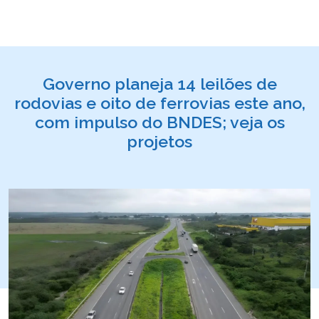
Governo planeja 14 leilões de
rodovias e oito de ferrovias este ano,
com impulso do BNDES; veja os
projetos