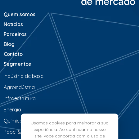
de mercado
m
*
Quem somos
Notícias
Parceiros
Blog
Contato
Segmentos
Indústria de base
Agroindústria
Infraestrutura
Energia
Química & Petroquímica
Usamos cookies para melhorar a sua
experiência. Ao continuar no nosso
Papel & Celulose
site, você concorda com o uso de