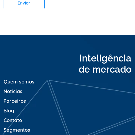
Enviar
i
o
o
u
M
e
n
s
a
Inteligência
g
e
de mercado
m
*
Quem somos
Notícias
Parceiros
Blog
Contato
Segmentos