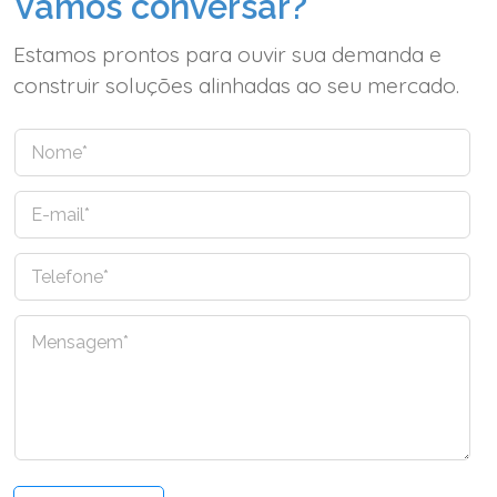
Vamos conversar?
Estamos prontos para ouvir sua demanda e
construir soluções alinhadas ao seu mercado.
N
o
m
E
e
-
*
m
T
a
e
i
l
l
C
e
*
o
f
m
o
e
n
n
e
t
*
á
r