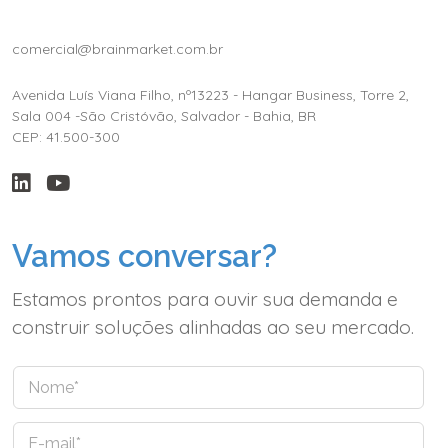
comercial@brainmarket.com.br
Avenida Luís Viana Filho, nº13223 - Hangar Business, Torre 2,
Sala 004 -São Cristóvão, Salvador - Bahia, BR
CEP: 41.500-300
Vamos conversar?
Estamos prontos para ouvir sua demanda e
construir soluções alinhadas ao seu mercado.
N
o
m