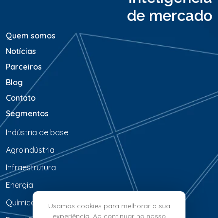
e
de mercado
m
*
Quem somos
Notícias
Parceiros
Blog
Contato
Segmentos
Indústria de base
Agroindústria
Infraestrutura
Energia
Química & Petroquímica
Usamos cookies para melhorar a sua
experiência. Ao continuar no nosso