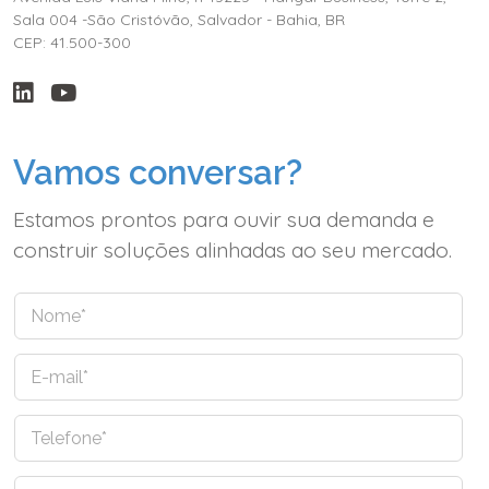
Sala 004 -São Cristóvão, Salvador - Bahia, BR
CEP: 41.500-300
Vamos conversar?
Estamos prontos para ouvir sua demanda e
construir soluções alinhadas ao seu mercado.
N
o
m
E
e
-
*
m
T
a
e
i
l