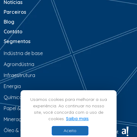
Notícias
Parceiros
Blog
Contato
Segmentos
Indústria de base
Agroindústria
Infraestrutura
Energia
Química & Petroquímica
Usamos cookies para melhorar a sua
experiência. Ao continuar no nosso
Papel & Celulose
site, você concorda com o uso de
cookies.
Saiba mais
Mineração & Siderurgia
Óleo & Gás
Aceito
© 2026 - BrainMarket