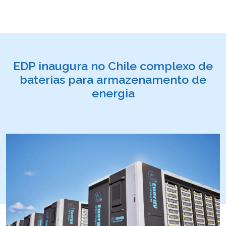
EDP inaugura no Chile complexo de
baterias para armazenamento de
energia