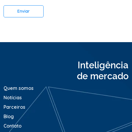
á
r
Enviar
i
o
o
u
M
e
n
s
a
Inteligência
g
e
de mercado
m
*
Quem somos
Notícias
Parceiros
Blog
Contato