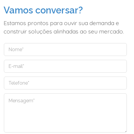
Vamos conversar?
Estamos prontos para ouvir sua demanda e
construir soluções alinhadas ao seu mercado.
N
o
m
E
e
-
*
m
T
a
e
i
l
l
C
e
*
o
f
m
o
e
n
n
e
t
*