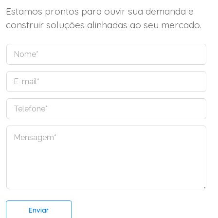
Estamos prontos para ouvir sua demanda e
construir soluções alinhadas ao seu mercado.
N
o
m
E
e
-
*
m
T
a
e
i
l
l
C
e
*
o
f
m
o
e
n
n
e
t
*
á
r
Enviar
i