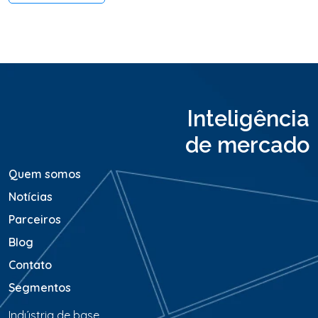
o
o
u
M
e
n
s
a
Inteligência
g
e
de mercado
m
*
Quem somos
Notícias
Parceiros
Blog
Contato
Segmentos
Indústria de base