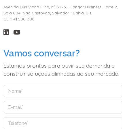
Avenida Luís Viana Filho, nº13223 - Hangar Business, Torre 2,
Sala 004 -São Cristóvão, Salvador - Bahia, BR
CEP: 41.500-300
Vamos conversar?
Estamos prontos para ouvir sua demanda e
construir soluções alinhadas ao seu mercado.
N
o
m
E
e
-
*
m
T
a