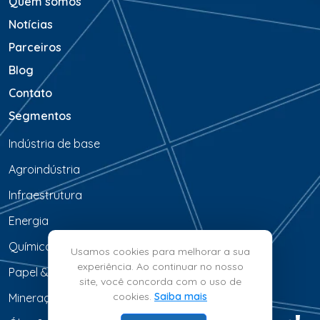
Quem somos
Notícias
Parceiros
Blog
Contato
Segmentos
Indústria de base
Agroindústria
Infraestrutura
Energia
Química & Petroquímica
Usamos cookies para melhorar a sua
experiência. Ao continuar no nosso
Papel & Celulose
site, você concorda com o uso de
cookies.
Saiba mais
Mineração & Siderurgia