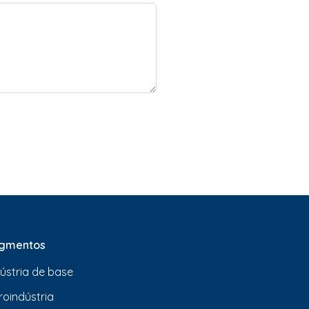
gmentos
dústria de base
roindústria