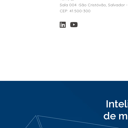
Sala 004 -São Cristóvão, Salvador -
CEP: 41.500-300
Inte
de m