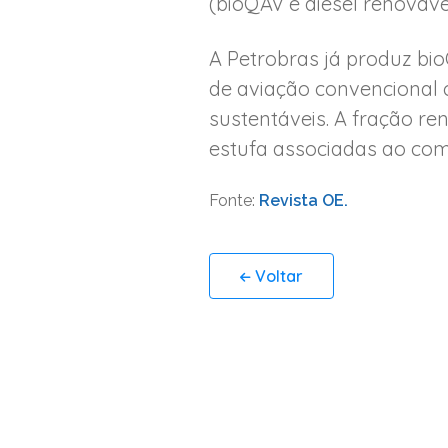
(bioQAV e diesel renováv
A Petrobras já produz bi
de aviação convencional 
sustentáveis. A fração re
estufa associadas ao com
Fonte:
Revista OE.
Voltar