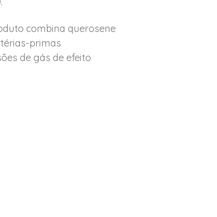
.
produto combina querosene
térias-primas
ões de gás de efeito