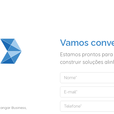
Vamos conve
Estamos prontos para
construir soluções al
N
o
m
E
e
-
*
m
Hangar Business,
T
a
e
i