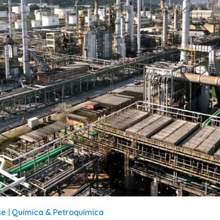
se
Química & Petroquímica
|