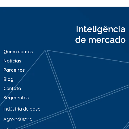
M
e
n
s
a
Inteligência
g
e
de mercado
m
*
Quem somos
Notícias
Parceiros
Blog
Contato
Segmentos
Indústria de base
Agroindústria